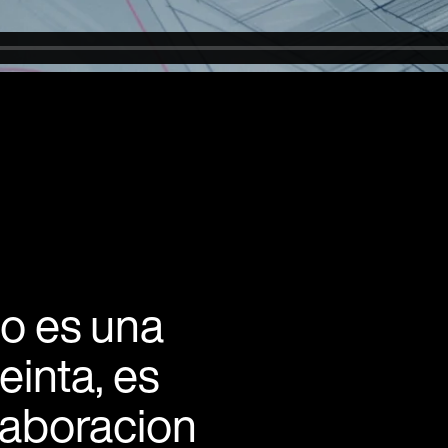
o es una
inta, es
laboracion