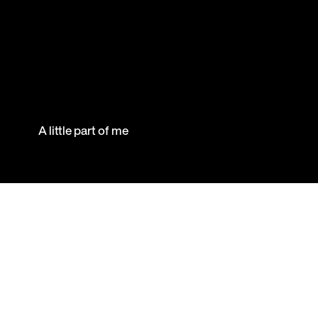
A little part of me
Despierta la emoc
de tus clientes