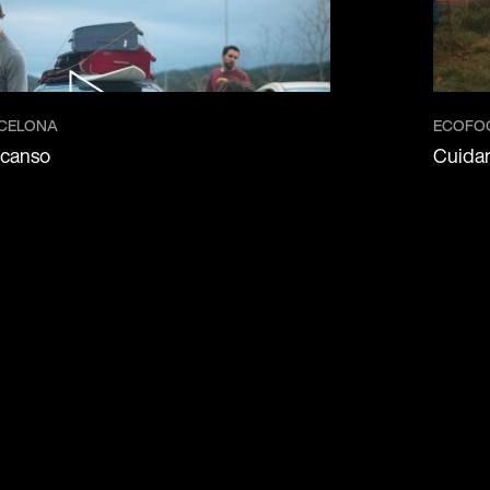
RCELONA
ECOFO
scanso
Cuidar