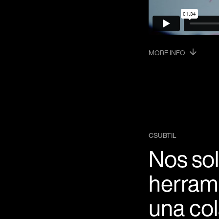
MORE INFO
CSUBTIL
Nos sol
herrame
una co